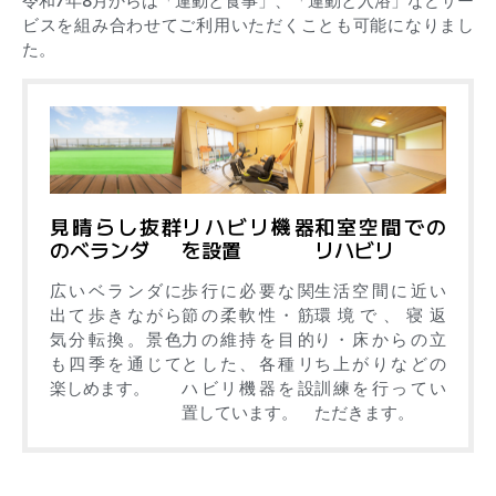
令和
7
年
8
月からは「運動と食事」、「運動と入浴」などサー
ビスを組み合わせてご利用いただくことも可能になりまし
た。
見晴らし抜群
リハビリ機器
和室空間での
のベランダ
を設置
リハビリ
広いベランダに
歩行に必要な関
生活空間に近い
出て歩きながら
節の柔軟性・筋
環境で、寝返
気分転換。景色
力の維持を目的
り・床からの立
も四季を通じて
とした、各種リ
ち上がりなどの
楽しめます。
ハビリ機器を設
訓練を行ってい
置しています。
ただきます。