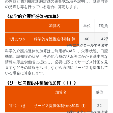
の内容と個別機能訓練計画の進捗状況等を説明し、訓練内容
の見直し等を行っている場合に算定します。
《科学的介護推進体制加算》
加算名
単位
1割負担
1月につき
科学的介護推進体制加算
40
42円
※横にスクロールできます
科学的介護推進体制加算はご利用者のADL、栄養状態、口腔
機能、認知症の状況、その他心身の状況等にかかる基本的な
情報を厚生労働省に提出し、必要に応じてサービス計画を見
直すなどその情報を活用しながら適切にサービスを提供して
いる場合に算定します。
《サービス提供体制強化加算（Ⅰ）》
加算名
単位
1回につき
サービス提供体制強化加算（Ⅰ）
22
※横にスクロールできます