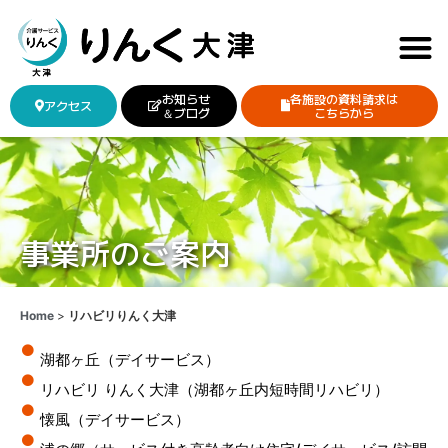
お知らせ
各施設の資料請求は
アクセス
＆ブログ
こちらから
事業所のご案内
Home
>
リハビリりんく大津
湖都ヶ丘（デイサービス）
リハビリ りんく大津（湖都ヶ丘内短時間リハビリ）
懐風（デイサービス）