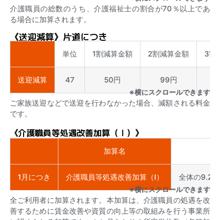
介護職員の総数のうち、介護福祉士の割合が70％以上であ
る場合に加算されます。
《送迎減算》片道につき
単位
1割減算金額
2割減算金額
3割
送迎減算
47
50円
99円
※横にスクロールできます
ご家族送迎などで送迎を行わなかった場合、減額される料金
です。
《介護職員等処遇改善加算（Ⅰ）》
加算名
1月につき
介護職員等処遇改善加算（Ⅰ）
全体の9.2％
※横にスクロールできます
全ご利用者に加算されます。本加算は、介護職員の処遇を改
善するために賃金改善や資質の向上等の取組みを行う事業所