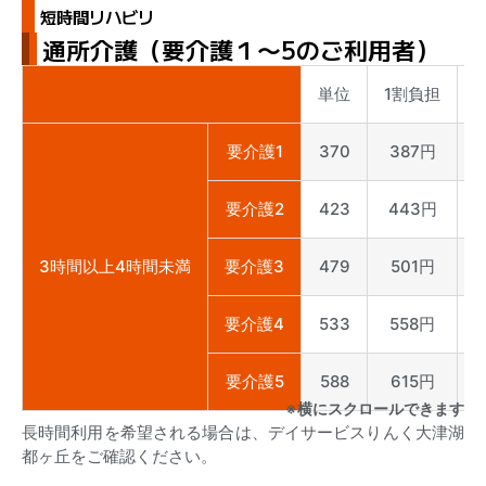
短時間リハビリ
通所介護（要介護１〜5のご利用者）
単位
1割負担
要介護1
370
387円
要介護2
423
443円
3時間以上4時間未満
要介護3
479
501円
要介護4
533
558円
要介護5
588
615円
※横にスクロールできます
長時間利用を希望される場合は、デイサービスりんく大津湖
都ヶ丘をご確認ください。