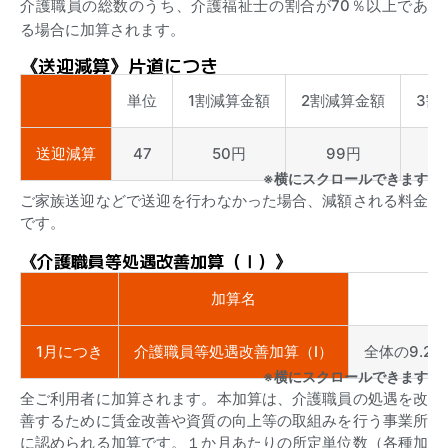
介護職員の総数のうち、介護福祉士の割合が70％以上であ
る場合に加算されます。
《送迎減算》片道につき
単位
1割減算金額
2割減算金額
3割
送迎減算
47
50円
99円
※横にスクロールできます
ご家族送迎などで送迎を行わなかった場合、減額される料金
です。
《介護職員等処遇改善加算（Ⅰ）》
加算名
1月につき
介護職員等処遇改善加算（Ⅰ）
全体の9.2％
※横にスクロールできます
全ご利用者に加算されます。本加算は、介護職員の処遇を改
善するために賃金改善や資質の向上等の取組みを行う事業所
に認められる加算です。１か月あたりの所定単位数（各種加