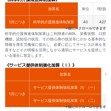
加算名
単位
1割負担
1月につき
科学的介護推進体制加算
40
42円
※横にスクロールできます
科学的介護推進体制加算はご利用者のADL、栄養状態、口腔
機能、認知症の状況、その他心身の状況等にかかる基本的な
情報を厚生労働省に提出し、必要に応じてサービス計画を見
直すなどその情報を活用しながら適切にサービスを提供して
いる場合に算定します。
《サービス提供体制強化加算（Ⅰ）》
加算名
単
サービス提供体制強化加算（Ⅰ）（一）
88
1月につき
サービス提供体制強化加算（Ⅰ）（二）
17
※横にスクロールできます