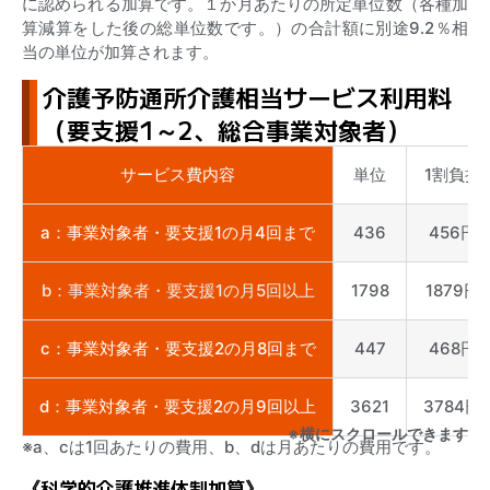
に認められる加算です。１か月あたりの所定単位数（各種加
算減算をした後の総単位数です。）の合計額に別途9.2％相
当の単位が加算されます。
介護予防通所介護相当サービス利用料
（要支援1～2、総合事業対象者）
サービス費内容
単位
1割負担
a：事業対象者・要支援1の月4回まで
436
456円
b：事業対象者・要支援1の月5回以上
1798
1879円
c：事業対象者・要支援2の月8回まで
447
468円
d：事業対象者・要支援2の月9回以上
3621
3784円
※横にスクロールできます
※a、cは1回あたりの費用、b、dは月あたりの費用です。
《科学的介護推進体制加算》