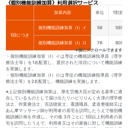
《個別機能訓練加算》利用選択サービス
加算内容
単位
1割負担
個別機能訓練加算（Ⅰ）イ
56
59円
1回につき
個別機能訓練加算（Ⅰ）ロ
76
80円
※横にスクロールできます
・個別機能訓練加算（Ⅰ）イは専従の機能訓練指導員（理学
療法士等）を1名配置し、選択された項目について機能訓練
を実施します。
・個別機能訓練加算（Ⅰ）ロは専従の機能訓練指導員（理学
療法士等）を2名配置し、機能訓練を実施します。
※上記個別機能訓練加算は、厚生労働大臣が定める基準に適
合しているものとして届け出たリハビリりんく大津の理学療
法士、作業療法士、言語聴覚士、看護職員、柔道整復師又は
あん摩マッサージ師が利用者の居宅を訪問したうえで個別機
能訓練計画を作成し、その後 3月ごとに 1回以上利用者の居
宅を訪問したうえで、利用者又はその家族に対して機能訓練