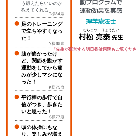
動プログラムで
う鍛えたらいいのか
運動効果を実感
教えてくれる
T様84歳
理学療法士
足のトレーニング
むらまつ りょうたい
で立ちやすくなっ
村松 亮泰
先生
た！
Y様65歳
「先生が運営する明日香健康院もご覧くださ
膝が痛かったけ
ど、関節を動かす
運動をしてから痛
みが少しマシにな
った！
K様75歳
平行棒の歩行で自
信がつき、歩きた
いと思った！
S様77歳
頭の体操にもな
り、楽しみが増え