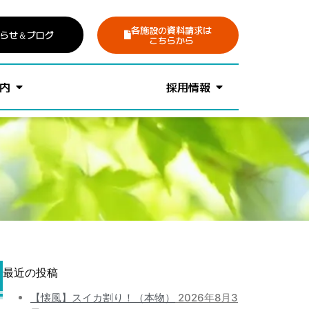
各施設の資料請求は
らせ
＆ブログ
こちらから
内
採用情報
最近の投稿
【懐風】スイカ割り！（本物）
2026年8月3