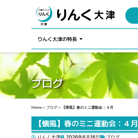
りんく大津の特長
ブログ
Home
>
ブログ
>
【懐風】春のミニ運動会：４月
【懐風】春のミニ運動会：４月
りんく大津
2026年6月16日
ブログ