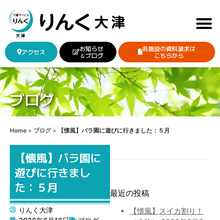
お知らせ
各施設の資料請求は
アクセス
＆ブログ
こちらから
ブログ
Home
>
ブログ
>
【懐風】バラ園に遊びに行きました：５月
【懐風】バラ園に
遊びに行きまし
た：５月
最近の投稿
りんく大津
【懐風】スイカ割り！