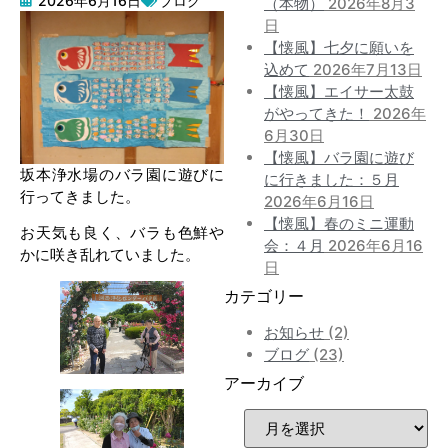
2026年6月16日
ブログ
（本物）
2026年8月3
日
【懐風】七夕に願いを
込めて
2026年7月13日
【懐風】エイサー太鼓
がやってきた！
2026年
6月30日
【懐風】バラ園に遊び
坂本浄水場のバラ園に遊びに
に行きました：５月
行ってきました。
2026年6月16日
【懐風】春のミニ運動
お天気も良く、バラも色鮮や
会：４月
2026年6月16
かに咲き乱れていました。
日
カテゴリー
お知らせ
(2)
ブログ
(23)
アーカイブ