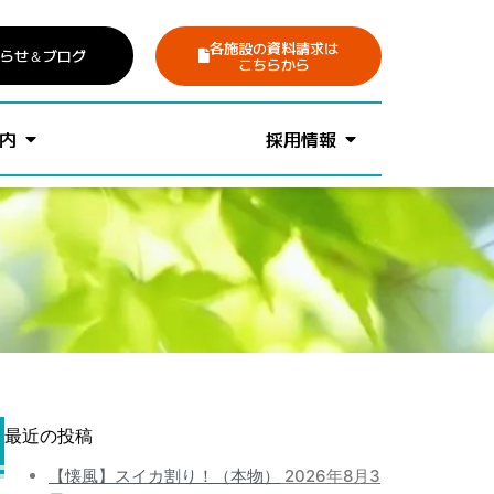
各施設の資料請求は
らせ
＆ブログ
こちらから
内
採用情報
最近の投稿
【懐風】スイカ割り！（本物）
2026年8月3