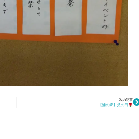
次の記事
【浦の郷】父の日🌹