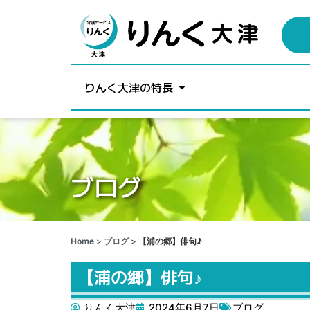
りんく大津の特長
ブログ
Home
>
ブログ
>
【浦の郷】俳句♪
【浦の郷】俳句♪
りんく大津
2024年6月7日
ブログ