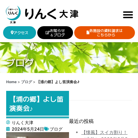
お知らせ
各施設の資料請求は
アクセス
＆ブログ
こちらから
ブログ
Home
>
ブログ
>
【浦の郷】よし笛演奏会♪
【浦の郷】よし笛
演奏会♪
最近の投稿
りんく大津
2024年5月24日
ブログ
【懐風】スイカ割り！