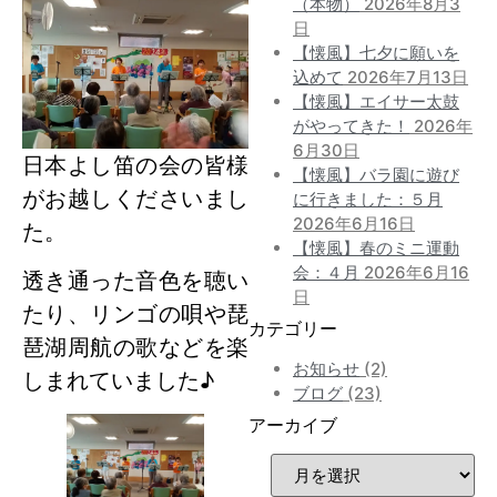
（本物）
2026年8月3
日
【懐風】七夕に願いを
込めて
2026年7月13日
【懐風】エイサー太鼓
がやってきた！
2026年
6月30日
日本よし笛の会の皆様
【懐風】バラ園に遊び
がお越しくださいまし
に行きました：５月
2026年6月16日
た。
【懐風】春のミニ運動
会：４月
2026年6月16
透き通った音色を聴い
日
たり、リンゴの唄や琵
カテゴリー
琶湖周航の歌などを楽
お知らせ
(2)
しまれていました♪
ブログ
(23)
アーカイブ